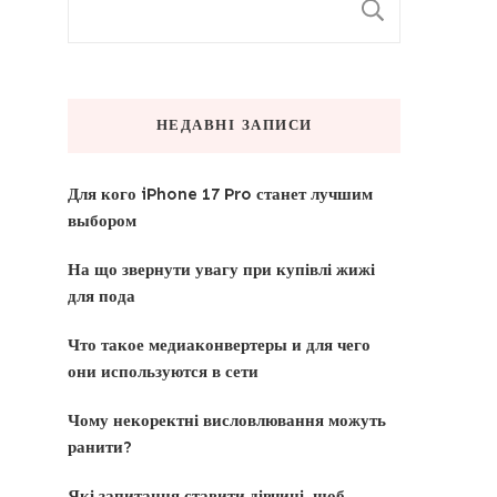
ПОШУК
НЕДАВНІ ЗАПИСИ
Для кого iPhone 17 Pro станет лучшим
выбором
На що звернути увагу при купівлі жижі
для пода
Что такое медиаконвертеры и для чего
они используются в сети
Чому некоректні висловлювання можуть
ранити?
Які запитання ставити дівчині, щоб