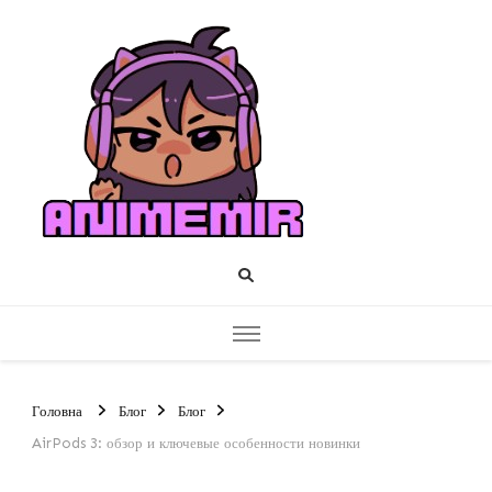
AnimeM
Розкрийте світ
аніме разом із
нами!
Головна
Блог
Блог
AirPods 3: обзор и ключевые особенности новинки