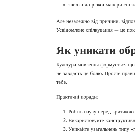
звичка до різкої манери спіл
Але незалежно від причини, відпов
Усвідомлене спілкування — це пока
Як уникати об
Культура мовлення формується щод
не завдасть це болю. Просте прави
тебе.
Практичні поради:
Робіть паузу перед критикою.
Використовуйте конструктивн
Уникайте узагальнень типу «