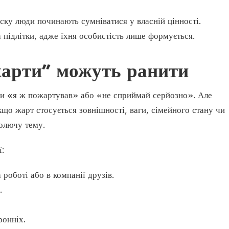
ску люди починають сумніватися у власній цінності.
 підлітки, адже їхня особистість лише формується.
жарти” можуть ранити
и «я ж пожартував» або «не сприймай серйозно». Але
що жарт стосується зовнішності, ваги, сімейного стану чи
болючу тему.
:
 роботі або в компанії друзів.
.
ронніх.