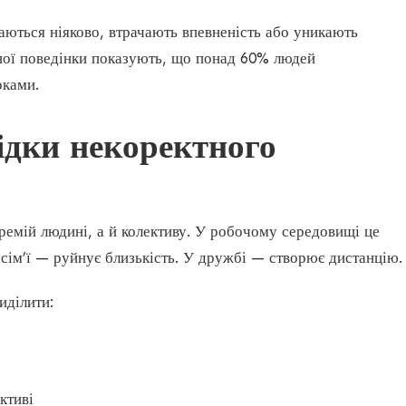
аються ніяково, втрачають впевненість або уникають
ної поведінки показують, що понад 60% людей
оками.
ідки некоректного
ремій людині, а й колективу. У робочому середовищі це
 сім’ї — руйнує близькість. У дружбі — створює дистанцію.
иділити:
ктиві