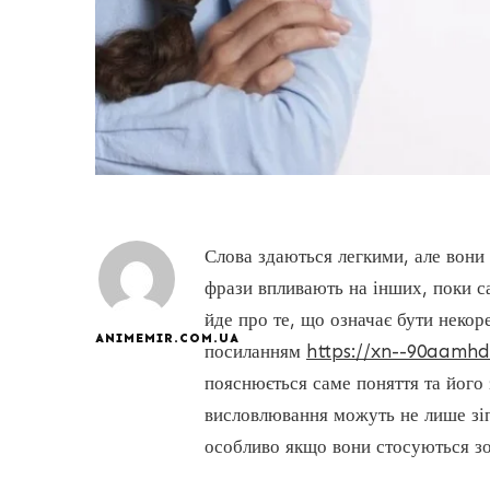
Слова здаються легкими, але вони
фрази впливають на інших, поки са
йде про те, що означає бути некор
ANIMEMIR.COM.UA
посиланням
https://xn--90aamhd
пояснюється саме поняття та його
висловлювання можуть не лише зіпс
особливо якщо вони стосуються зов