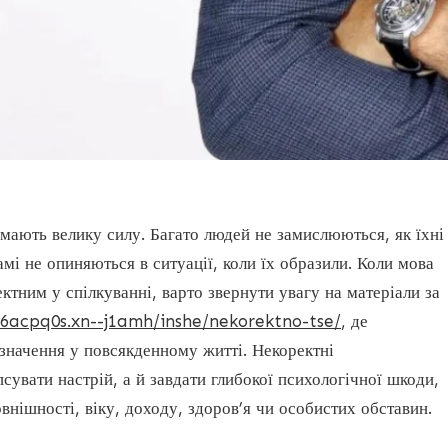
 мають велику силу. Багато людей не замислюються, як їхні
мі не опиняються в ситуації, коли їх образили. Коли мова
ектним у спілкуванні, варто звернути увагу на матеріали за
6acpq0s.xn--j1amh/inshe/nekorektno-tse/
, де
 значення у повсякденному житті. Некоректні
увати настрій, а й завдати глибокої психологічної шкоди,
нішності, віку, доходу, здоров’я чи особистих обставин.