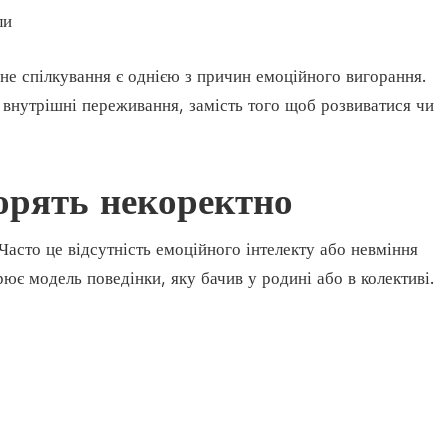
ли
не спілкування є однією з причин емоційного вигорання.
 внутрішні переживання, замість того щоб розвиватися чи
орять некоректно
асто це відсутність емоційного інтелекту або невміння
ює модель поведінки, яку бачив у родині або в колективі.