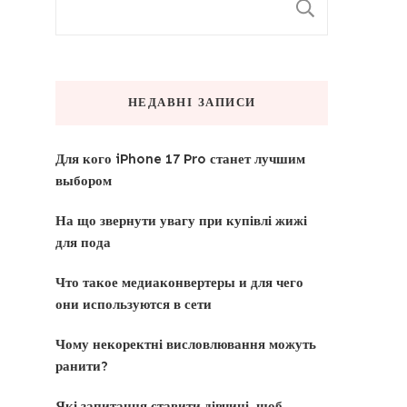
ПОШУК
НЕДАВНІ ЗАПИСИ
Для кого iPhone 17 Pro станет лучшим
выбором
На що звернути увагу при купівлі жижі
для пода
Что такое медиаконвертеры и для чего
они используются в сети
Чому некоректні висловлювання можуть
ранити?
Які запитання ставити дівчині, щоб