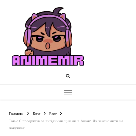
AnimeM
Розкрийте світ
аніме разом із
нами!
Головна
Блог
Блог
Топ-10 продуктів за вигідними цінами в Ашан: Як зекономити на
покупках